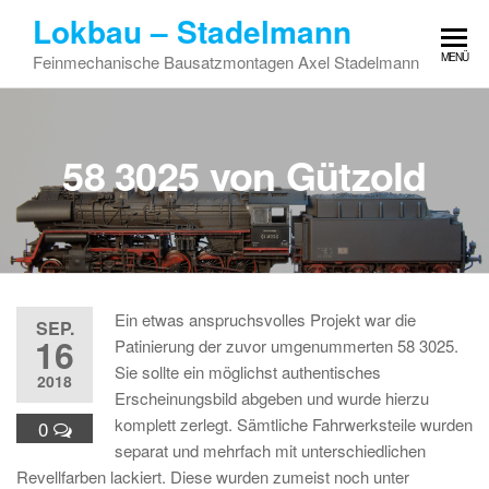
Zum
Lokbau – Stadelmann
Inhalt
MENÜ
Feinmechanische Bausatzmontagen Axel Stadelmann
springen
58 3025 von Gützold
Ein etwas anspruchsvolles Projekt war die
SEP.
16
Patinierung der zuvor umgenummerten 58 3025.
Sie sollte ein möglichst authentisches
2018
Erscheinungsbild abgeben und wurde hierzu
komplett zerlegt. Sämtliche Fahrwerksteile wurden
0
separat und mehrfach mit unterschiedlichen
Revellfarben lackiert. Diese wurden zumeist noch unter