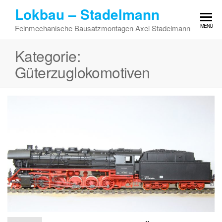
Zum
Lokbau – Stadelmann
Inhalt
MENÜ
Feinmechanische Bausatzmontagen Axel Stadelmann
springen
Kategorie:
Güterzuglokomotiven