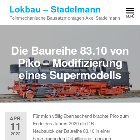
Zum
Lokbau – Stadelmann
Inhalt
MENÜ
Feinmechanische Bausatzmontagen Axel Stadelmann
springen
Die Baureihe 83.10 von
Piko – Modifizierung
eines Supermodells
Für mich völlig überraschend brachte Piko zum
APR.
11
Ende des Jahres 2020 die DR-
Neubaulok der Baureihe 83.10 in einer
2022
hervorragenden Detaillierung , üppigen