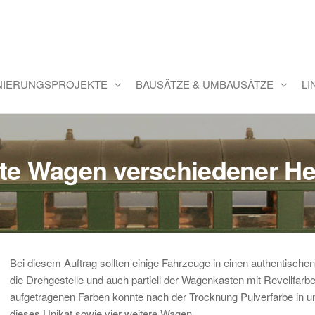
INIERUNGSPROJEKTE
BAUSÄTZE & UMBAUSÄTZE
LI
rte Wagen verschiedener Her
Bei diesem
Auftrag sollten einige Fahrzeuge in einen authentisch
die Drehgestelle und auch partiell der Wagenkasten mit Revellfarbe
aufgetragenen Farben konnte nach der Trocknung Pulverfarbe in u
dieses Unikat sowie vier weitere Wagen.