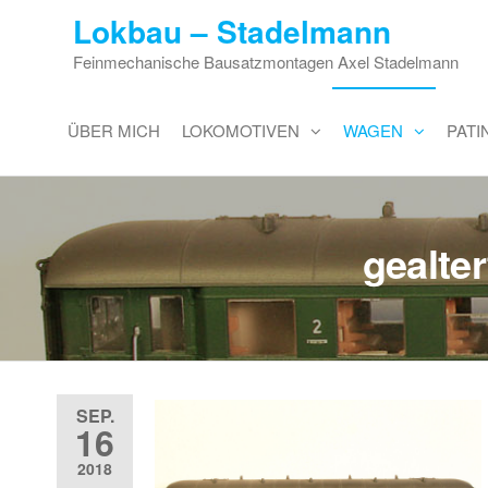
Zum
Lokbau – Stadelmann
Inhalt
Feinmechanische Bausatzmontagen Axel Stadelmann
springen
ÜBER MICH
LOKOMOTIVEN
WAGEN
PAT
gealte
SEP.
16
2018