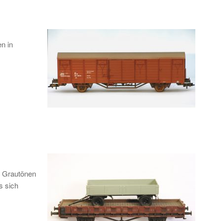
n in
n Grautönen
s sich