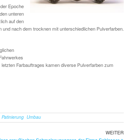
d
der Epoche
 den unteren
ich auf den
en und nach dem trocknen mit unterschiedlichen Pulverfarben.
glich
en
 Fahrwerkes
s letzten Farbauftrages kamen diverse Pulverfarben zum
Patinierung
Umbau
Nächste
WEITER
Beitrag
ines preußischen Schmalspurwagens der Firma Schlosser