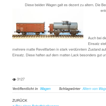
Diese beiden Wagen galt es dezent zu altern. Die Be
ent
Auch bei di
Einsatz st
mehrere matte Revellfarben in stark verdünntem Zustand auf
Einsatz. Diese haften auf dem matten Lack besonders gut u
3127
Veröffentlicht in
Wagen
Schlagwörter
Altern von Wag
Beitragsnavigation
Vorheriger
ZURÜCK
Beitrag
Bau eines Behelfskaliwagen