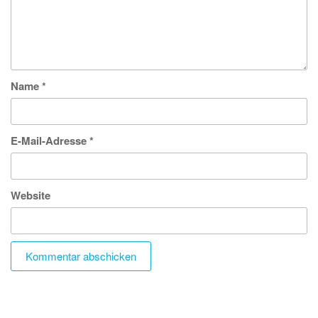
Name
*
E-Mail-Adresse
*
Website
Stolz präsentiert von
WordPress
|
Theme:
Futurio