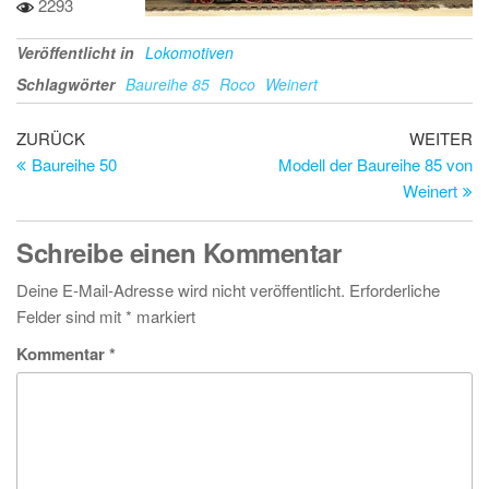
2293
Veröffentlicht in
Lokomotiven
Schlagwörter
Baureihe 85
Roco
Weinert
Beitragsnavigation
Vorheriger
Nä
ZURÜCK
WEITER
Beitrag
Be
Baureihe 50
Modell der Baureihe 85 von
Weinert
Schreibe einen Kommentar
Deine E-Mail-Adresse wird nicht veröffentlicht.
Erforderliche
Felder sind mit
*
markiert
Kommentar
*