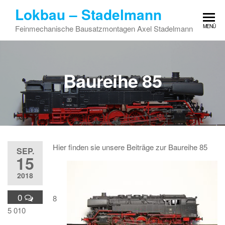
Zum
Lokbau – Stadelmann
Inhalt
MENÜ
Feinmechanische Bausatzmontagen Axel Stadelmann
springen
Baureihe 85
Hier finden sie unsere Beiträge zur Baureihe 85
SEP.
15
2018
0
8
5 010