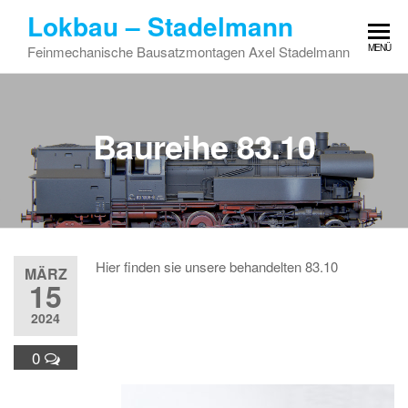
Zum
Lokbau – Stadelmann
Inhalt
MENÜ
Feinmechanische Bausatzmontagen Axel Stadelmann
springen
Baureihe 83.10
Hier finden sie unsere behandelten 83.10
MÄRZ
15
2024
0