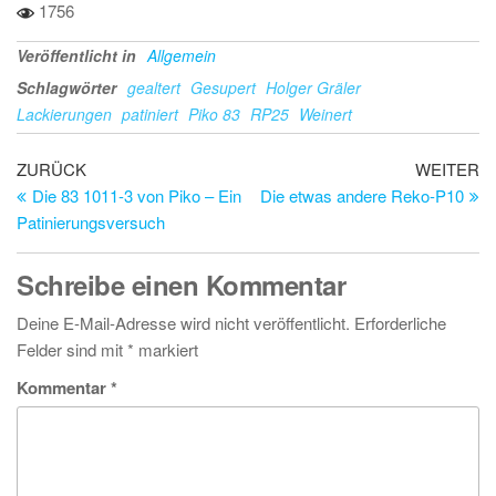
1756
Veröffentlicht in
Allgemein
Schlagwörter
gealtert
Gesupert
Holger Gräler
Lackierungen
patiniert
Piko 83
RP25
Weinert
Beitragsnavigation
Vorheriger
Nä
ZURÜCK
WEITER
Beitrag
Be
Die 83 1011-3 von Piko – Ein
Die etwas andere Reko-P10
Patinierungsversuch
Schreibe einen Kommentar
Deine E-Mail-Adresse wird nicht veröffentlicht.
Erforderliche
Felder sind mit
*
markiert
Kommentar
*