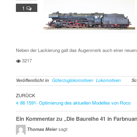
1
Neben der Lackierung galt das Augenmerk auch einer neue
3217
Veröffentlicht in
Güterzuglokomotiven
Lokomotiven
Sc
Beitragsnavigation
Vorheriger
ZURÜCK
Beitrag
86 1591- Optimierung des aktuellen Modelles von Roco
Ein Kommentar zu „Die Baureihe 41 in Farbnua
Thomas Meier
sagt: