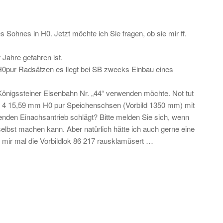
 Sohnes in H0. Jetzt möchte ich Sie fragen, ob sie mir ff.
 Jahre gefahren ist.
H0pur Radsätzen es liegt bei SB zwecks Einbau eines
 Königssteiner Eisenbahn Nr. „44“ verwenden möchte. Not tut
it 4 15,59 mm H0 pur Speichenschsen (Vorbild 1350 mm) mit
nden Einachsantrieb schlägt? Bitte melden Sie sich, wenn
 selbst machen kann. Aber natürlich hätte ich auch gerne eine
te mir mal die Vorbildlok 86 217 rausklamüsert …