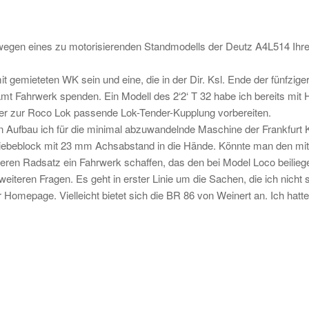
t wegen eines zu motorisierenden Standmodells der Deutz A4L514 Ihres
 gemieteten WK sein und eine, die in der Dir. Ksl. Ende der fünfziger
t Fahrwerk spenden. Ein Modell des 2‘2‘ T 32 habe ich bereits mit 
der zur Roco Lok passende Lok-Tender-Kupplung vorbereiten.
ren Aufbau ich für die minimal abzuwandelnde Maschine der Frankfurt
etriebeblock mit 23 mm Achsabstand in die Hände. Könnte man den m
en Radsatz ein Fahrwerk schaffen, das den bei Model Loco beiliege
weiteren Fragen. Es geht in erster Linie um die Sachen, die ich nicht
er Homepage. Vielleicht bietet sich die BR 86 von Weinert an. Ich hat