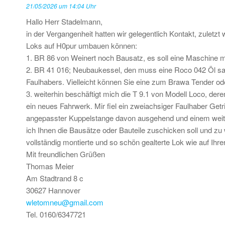
21/05/2026 um 14:04 Uhr
Hallo Herr Stadelmann,
in der Vergangenheit hatten wir gelegentlich Kontakt, zuletz
Loks auf H0pur umbauen können:
1. BR 86 von Weinert noch Bausatz, es soll eine Maschine mit
2. BR 41 016; Neubaukessel, den muss eine Roco 042 Öl sam
Faulhabers. Vielleicht können Sie eine zum Brawa Tender o
3. weiterhin beschäftigt mich die T 9.1 von Modell Loco, de
ein neues Fahrwerk. Mir fiel ein zweiachsiger Faulhaber G
angepasster Kuppelstange davon ausgehend und einem weiter
ich Ihnen die Bausätze oder Bauteile zuschicken soll und zu 
vollständig montierte und so schön gealterte Lok wie auf Ihr
Mit freundlichen Grüßen
Thomas Meier
Am Stadtrand 8 c
30627 Hannover
wletomneu@gmail.com
Tel. 0160/6347721