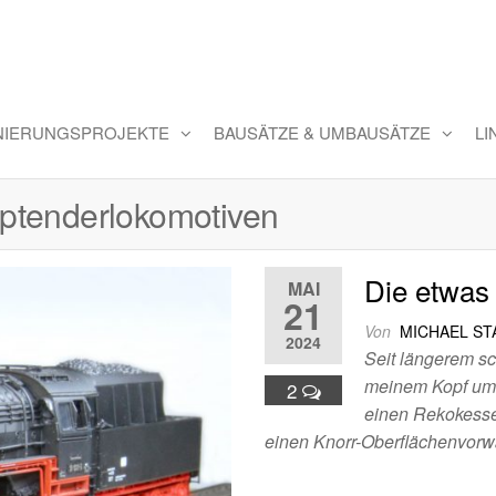
INIERUNGSPROJEKTE
BAUSÄTZE & UMBAUSÄTZE
LI
ptenderlokomotiven
Die etwas
MAI
21
Von
MICHAEL S
2024
Seit längerem sc
meinem Kopf umhe
2
einen Rekokessel
einen Knorr-Oberflächenvor