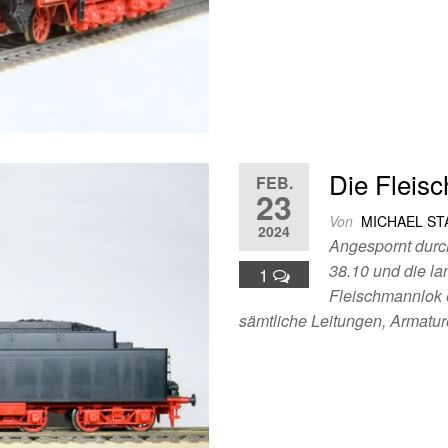
Die Fleis
FEB.
23
Von
MICHAEL S
2024
Angespornt durc
38.10 und die la
1
Fleischmannlok 
sämtliche Leitungen, Armatu