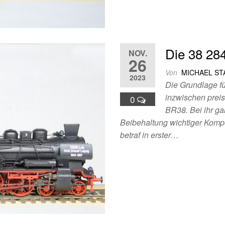
Die 38 28
NOV.
26
Von
MICHAEL S
2023
Die Grundlage fü
inzwischen pre
0
BR38. Bei ihr ga
Beibehaltung wichtiger Kom
betraf in erster…