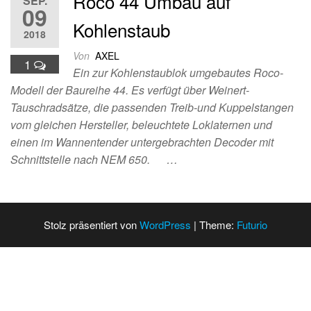
Roco 44 Umbau auf
SEP.
09
Kohlenstaub
2018
Von
AXEL
1
Ein zur Kohlenstaublok umgebautes Roco-
Modell der Baureihe 44. Es verfügt über Weinert-
Tauschradsätze, die passenden Treib-und Kuppelstangen
vom gleichen Hersteller, beleuchtete Loklaternen und
einen im Wannentender untergebrachten Decoder mit
Schnittstelle nach NEM 650. …
Stolz präsentiert von
WordPress
|
Theme:
Futurio