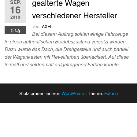
gealterte Wagen
SEP.
16
verschiedener Hersteller
2018
Von
AXEL
0
Bei diesem Auftrag sollten einige Fahrzeuge
in einen authentischen Betriebszustand versetzt werden.
Dazu wurde das Dach, die Drehgestelle und auch partiell
der Wagenkasten mit Revellfarben überlackiert. Auf diese
in matt und seidenmatt aufgetragenen Farben konnte…
Stolz präsentiert von
WordPress
|
Theme:
Futurio