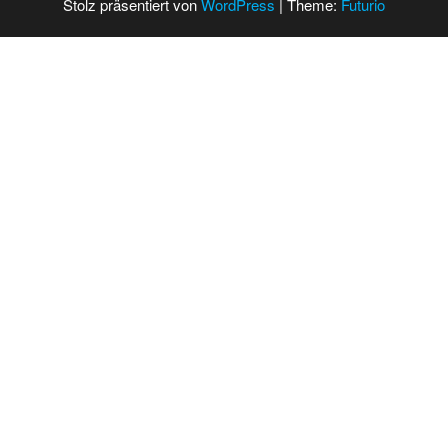
Stolz präsentiert von
WordPress
|
Theme:
Futurio