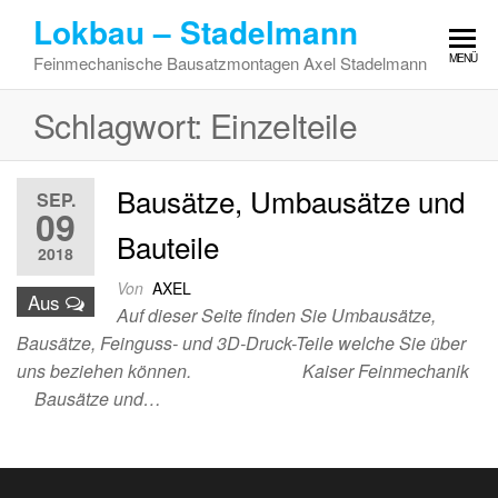
Zum
Lokbau – Stadelmann
Inhalt
MENÜ
Feinmechanische Bausatzmontagen Axel Stadelmann
springen
Schlagwort:
Einzelteile
Bausätze, Umbausätze und
SEP.
09
Bauteile
2018
Von
AXEL
Aus
Auf dieser Seite finden Sie Umbausätze,
Bausätze, Feinguss- und 3D-Druck-Teile welche Sie über
uns beziehen können. Kaiser Feinmechanik
Bausätze und…