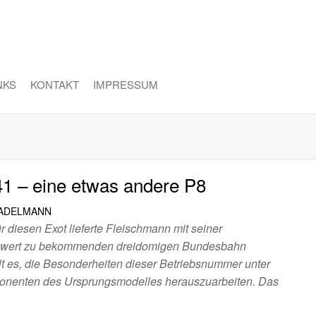
NKS
KONTAKT
IMPRESSUM
41 – eine etwas andere P8
TADELMANN
r diesen Exot lieferte Fleischmann mit seiner
iswert zu bekommenden dreidomigen Bundesbahn
lt es, die Besonderheiten dieser Betriebsnummer unter
ponenten des Ursprungsmodelles herauszuarbeiten. Das