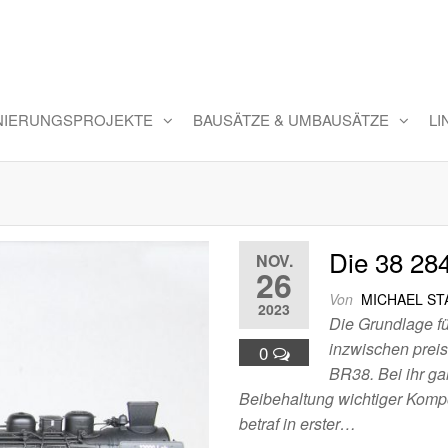
INIERUNGSPROJEKTE
BAUSÄTZE & UMBAUSÄTZE
LI
Die 38 28
NOV.
26
Von
MICHAEL S
2023
Die Grundlage fü
inzwischen pre
0
BR38. Bei ihr ga
Beibehaltung wichtiger Kom
betraf in erster…