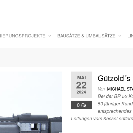
INIERUNGSPROJEKTE
BAUSÄTZE & UMBAUSÄTZE
LI
Gützold´s
MAI
22
Von
MICHAEL S
2024
Bei der BR 52 Ko
50 jähriger Kand
0
entsprechendes F
Leitungen vom Kessel entfer