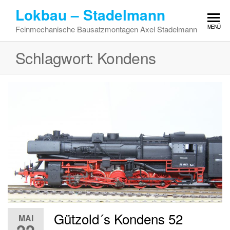
Zum
Lokbau – Stadelmann
Inhalt
MENÜ
Feinmechanische Bausatzmontagen Axel Stadelmann
springen
Schlagwort:
Kondens
Gützold´s Kondens 52
MAI