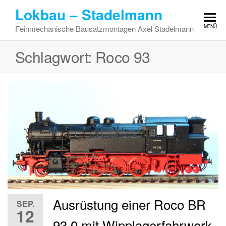
Zum
Lokbau – Stadelmann
Inhalt
MENÜ
Feinmechanische Bausatzmontagen Axel Stadelmann
springen
Schlagwort:
Roco 93
Ausrüstung einer Roco BR
SEP.
12
93.0 mit Wipplagerfahrwerk