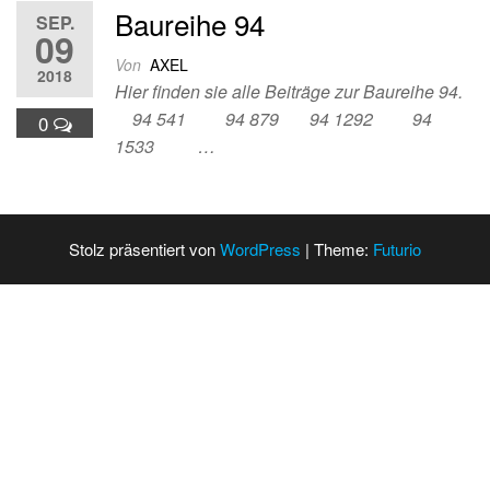
Baureihe 94
SEP.
09
Von
AXEL
2018
Hier finden sie alle Beiträge zur Baureihe 94.
94 541 94 879 94 1292 94
0
1533 …
Stolz präsentiert von
WordPress
|
Theme:
Futurio